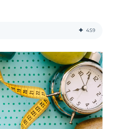
4
:
59