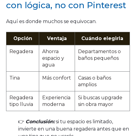
con lógica, no con Pinterest
Aquí es donde muchos se equivocan.
Opción
Ventaja
Cuándo elegirla
Regadera
Ahorra
Departamentos o
espacio y
baños pequeños
agua
Tina
Más confort
Casas o baños
amplios
Regadera
Experiencia
Si buscas upgrade
tipo lluvia
moderna
sin obra mayor
👉
Conclusión:
si tu espacio es limitado,
invierte en una buena regadera antes que en