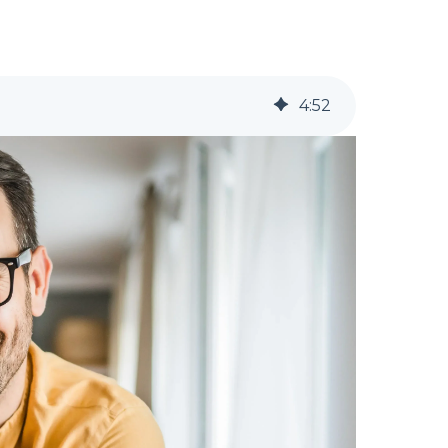
4
:
52