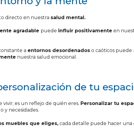
entorno y la mente
to directo en nuestra
salud mental.
mente agradable
puede
influir positivamente
en nuest
constante a
entornos desordenados
o caóticos puede
amente
nuestra salud emocional.
personalización de tu espac
vir; es un reflejo de quién eres.
Personalizar tu espa
lo y necesidades.
os muebles que eliges,
cada detalle puede hacer una g