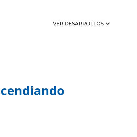
VER DESARROLLOS
Mostrar su
incendiando