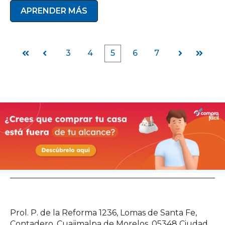
APRENDER MÁS
3
4
5
6
7
Primera
Anterior
Siguiente
Última
Prol. P. de la Reforma 1236, Lomas de Santa Fe,
Contadero, Cuajimalpa de Morelos, 05348 Ciudad