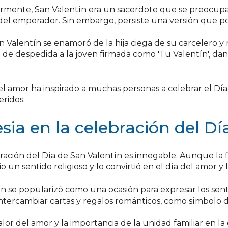
iormente, San Valentín era un sacerdote que se preocup
n del emperador. Sin embargo, persiste una versión que 
 Valentín se enamoró de la hija ciega de su carcelero y 
 de despedida a la joven firmada como 'Tu Valentín', dand
or el amor ha inspirado a muchas personas a celebrar el 
eridos.
lesia en la celebración del D
ebración del Día de San Valentín es innegable. Aunque la f
io un sentido religioso y lo convirtió en el día del amor y 
ín se popularizó como una ocasión para expresar los sent
ercambiar cartas y regalos románticos, como símbolo de
alor del amor y la importancia de la unidad familiar en la